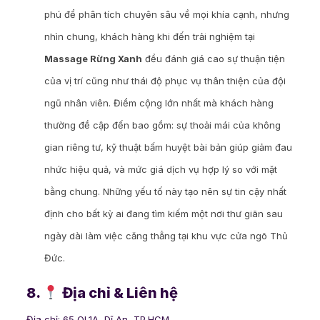
phú để phân tích chuyên sâu về mọi khía cạnh, nhưng
nhìn chung, khách hàng khi đến trải nghiệm tại
Massage Rừng Xanh
đều đánh giá cao sự thuận tiện
của vị trí cũng như thái độ phục vụ thân thiện của đội
ngũ nhân viên. Điểm cộng lớn nhất mà khách hàng
thường đề cập đến bao gồm: sự thoải mái của không
gian riêng tư, kỹ thuật bấm huyệt bài bản giúp giảm đau
nhức hiệu quả, và mức giá dịch vụ hợp lý so với mặt
bằng chung. Những yếu tố này tạo nên sự tin cậy nhất
định cho bất kỳ ai đang tìm kiếm một nơi thư giãn sau
ngày dài làm việc căng thẳng tại khu vực cửa ngõ Thủ
Đức.
8.
Địa chỉ & Liên hệ
Địa chỉ: 65 QL1A, Dĩ An, TP.HCM