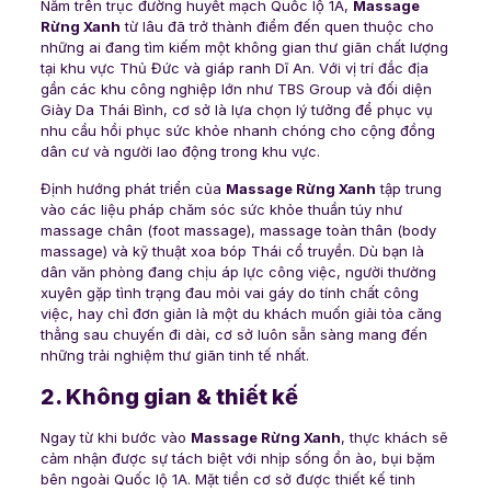
Nằm trên trục đường huyết mạch Quốc lộ 1A,
Massage
Rừng Xanh
từ lâu đã trở thành điểm đến quen thuộc cho
những ai đang tìm kiếm một không gian thư giãn chất lượng
tại khu vực Thủ Đức và giáp ranh Dĩ An. Với vị trí đắc địa
gần các khu công nghiệp lớn như TBS Group và đối diện
Giày Da Thái Bình, cơ sở là lựa chọn lý tưởng để phục vụ
nhu cầu hồi phục sức khỏe nhanh chóng cho cộng đồng
dân cư và người lao động trong khu vực.
Định hướng phát triển của
Massage Rừng Xanh
tập trung
vào các liệu pháp chăm sóc sức khỏe thuần túy như
massage chân (foot massage), massage toàn thân (body
massage) và kỹ thuật xoa bóp Thái cổ truyền. Dù bạn là
dân văn phòng đang chịu áp lực công việc, người thường
xuyên gặp tình trạng đau mỏi vai gáy do tính chất công
việc, hay chỉ đơn giản là một du khách muốn giải tỏa căng
thẳng sau chuyến đi dài, cơ sở luôn sẵn sàng mang đến
những trải nghiệm thư giãn tinh tế nhất.
2. Không gian & thiết kế
Ngay từ khi bước vào
Massage Rừng Xanh
, thực khách sẽ
cảm nhận được sự tách biệt với nhịp sống ồn ào, bụi bặm
bên ngoài Quốc lộ 1A. Mặt tiền cơ sở được thiết kế tinh