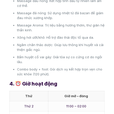
Massage dầu nóng: Kết hợp tinh dầu tự nhiên làm ấm
cơ thể.
Massage đá nóng: Sử dụng nhiệt từ đá bazan để giảm
đau nhức xương khớp.
Massage Aroma: Trị liệu bằng hương thơm, thư giãn hệ
thần kinh.
Xông hơi ướt/khô: Hỗ trợ đào thải độc tố qua da.
Ngâm chân thảo dược: Giúp lưu thông khí huyết và cải
thiện giấc ngủ.
Bấm huyệt cổ vai gáy: Giải tỏa sự co cứng cơ do ngồi
lâu.
Combo body + foot: Gói dịch vụ kết hợp trọn vẹn cho
sức khỏe (120 phút).
4.
Giờ hoạt động
Thứ
Giờ mở – đóng
Thứ 2
11:00 – 02:00