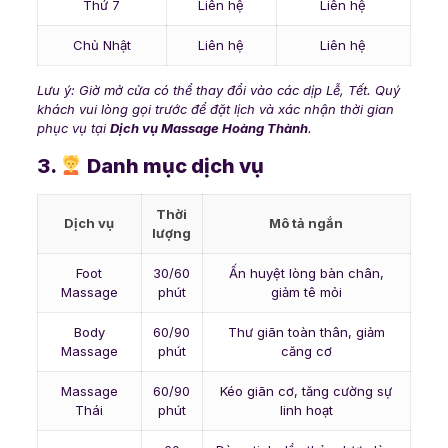
Thứ 7
Liên hệ
Liên hệ
Chủ Nhật
Liên hệ
Liên hệ
Lưu ý: Giờ mở cửa có thể thay đổi vào các dịp Lễ, Tết. Quý
khách vui lòng gọi trước để đặt lịch và xác nhận thời gian
phục vụ tại
Dịch vụ Massage Hoàng Thành
.
3.
Danh mục dịch vụ
Thời
Dịch vụ
Mô tả ngắn
lượng
Foot
30/60
Ấn huyệt lòng bàn chân,
Massage
phút
giảm tê mỏi
Body
60/90
Thư giãn toàn thân, giảm
Massage
phút
căng cơ
Massage
60/90
Kéo giãn cơ, tăng cường sự
Thái
phút
linh hoạt