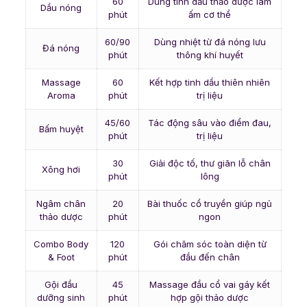
60
Dùng tinh dầu thảo dược làm
Dầu nóng
phút
ấm cơ thể
60/90
Dùng nhiệt từ đá nóng lưu
Đá nóng
phút
thông khí huyết
Massage
60
Kết hợp tinh dầu thiên nhiên
Aroma
phút
trị liệu
45/60
Tác động sâu vào điểm đau,
Bấm huyệt
phút
trị liệu
30
Giải độc tố, thư giãn lỗ chân
Xông hơi
phút
lông
Ngâm chân
20
Bài thuốc cổ truyền giúp ngủ
thảo dược
phút
ngon
Combo Body
120
Gói chăm sóc toàn diện từ
& Foot
phút
đầu đến chân
Gội đầu
45
Massage đầu cổ vai gáy kết
dưỡng sinh
phút
hợp gội thảo dược