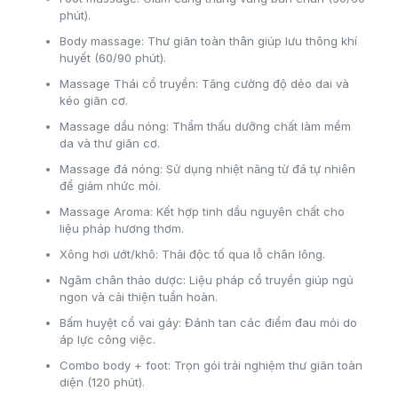
phút).
Body massage: Thư giãn toàn thân giúp lưu thông khí
huyết (60/90 phút).
Massage Thái cổ truyền: Tăng cường độ dẻo dai và
kéo giãn cơ.
Massage dầu nóng: Thẩm thấu dưỡng chất làm mềm
da và thư giãn cơ.
Massage đá nóng: Sử dụng nhiệt năng từ đá tự nhiên
để giảm nhức mỏi.
Massage Aroma: Kết hợp tinh dầu nguyên chất cho
liệu pháp hương thơm.
Xông hơi ướt/khô: Thải độc tố qua lỗ chân lông.
Ngâm chân thảo dược: Liệu pháp cổ truyền giúp ngủ
ngon và cải thiện tuần hoàn.
Bấm huyệt cổ vai gáy: Đánh tan các điểm đau mỏi do
áp lực công việc.
Combo body + foot: Trọn gói trải nghiệm thư giãn toàn
diện (120 phút).