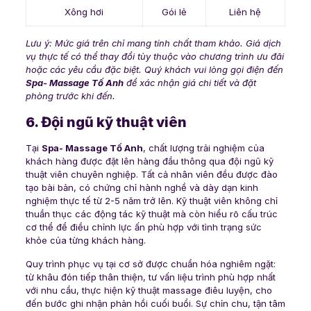
Xông hơi
Gói lẻ
Liên hệ
Lưu ý: Mức giá trên chỉ mang tính chất tham khảo. Giá dịch
vụ thực tế có thể thay đổi tùy thuộc vào chương trình ưu đãi
hoặc các yêu cầu đặc biệt. Quý khách vui lòng gọi điện đến
Spa- Massage Tố Anh
để xác nhận giá chi tiết và đặt
phòng trước khi đến.
6. Đội ngũ kỹ thuật viên
Tại
Spa- Massage Tố Anh
, chất lượng trải nghiệm của
khách hàng được đặt lên hàng đầu thông qua đội ngũ kỹ
thuật viên chuyên nghiệp. Tất cả nhân viên đều được đào
tạo bài bản, có chứng chỉ hành nghề và dày dạn kinh
nghiệm thực tế từ 2-5 năm trở lên. Kỹ thuật viên không chỉ
thuần thục các động tác kỹ thuật mà còn hiểu rõ cấu trúc
cơ thể để điều chỉnh lực ấn phù hợp với tình trạng sức
khỏe của từng khách hàng.
Quy trình phục vụ tại cơ sở được chuẩn hóa nghiêm ngặt:
từ khâu đón tiếp thân thiện, tư vấn liệu trình phù hợp nhất
với nhu cầu, thực hiện kỹ thuật massage điêu luyện, cho
đến bước ghi nhận phản hồi cuối buổi. Sự chỉn chu, tận tâm