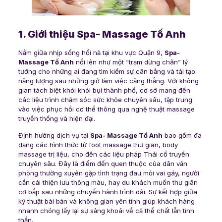
1. Giới thiệu Spa- Massage Tố Anh
Nằm giữa nhịp sống hối hả tại khu vực Quận 9,
Spa-
Massage Tố Anh
nổi lên như một “trạm dừng chân” lý
tưởng cho những ai đang tìm kiếm sự cân bằng và tái tạo
năng lượng sau những giờ làm việc căng thẳng. Với không
gian tách biệt khỏi khói bụi thành phố, cơ sở mang đến
các liệu trình chăm sóc sức khỏe chuyên sâu, tập trung
vào việc phục hồi cơ thể thông qua nghệ thuật massage
truyền thống và hiện đại.
Định hướng dịch vụ tại
Spa- Massage Tố Anh
bao gồm đa
dạng các hình thức từ foot massage thư giãn, body
massage trị liệu, cho đến các liệu pháp Thái cổ truyền
chuyên sâu. Đây là điểm đến quen thuộc của dân văn
phòng thường xuyên gặp tình trạng đau mỏi vai gáy, người
cần cải thiện lưu thông máu, hay du khách muốn thư giãn
cơ bắp sau những chuyến hành trình dài. Sự kết hợp giữa
kỹ thuật bài bản và không gian yên tĩnh giúp khách hàng
nhanh chóng lấy lại sự sảng khoái về cả thể chất lẫn tinh
thần.