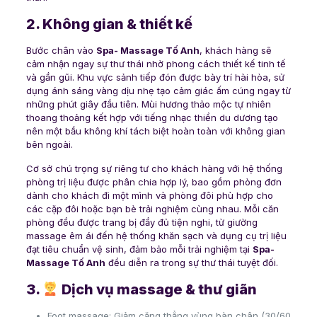
2. Không gian & thiết kế
Bước chân vào
Spa- Massage Tố Anh
, khách hàng sẽ
cảm nhận ngay sự thư thái nhờ phong cách thiết kế tinh tế
và gần gũi. Khu vực sảnh tiếp đón được bày trí hài hòa, sử
dụng ánh sáng vàng dịu nhẹ tạo cảm giác ấm cúng ngay từ
những phút giây đầu tiên. Mùi hương thảo mộc tự nhiên
thoang thoảng kết hợp với tiếng nhạc thiền du dương tạo
nên một bầu không khí tách biệt hoàn toàn với không gian
bên ngoài.
Cơ sở chú trọng sự riêng tư cho khách hàng với hệ thống
phòng trị liệu được phân chia hợp lý, bao gồm phòng đơn
dành cho khách đi một mình và phòng đôi phù hợp cho
các cặp đôi hoặc bạn bè trải nghiệm cùng nhau. Mỗi căn
phòng đều được trang bị đầy đủ tiện nghi, từ giường
massage êm ái đến hệ thống khăn sạch và dụng cụ trị liệu
đạt tiêu chuẩn vệ sinh, đảm bảo mỗi trải nghiệm tại
Spa-
Massage Tố Anh
đều diễn ra trong sự thư thái tuyệt đối.
3.
Dịch vụ massage & thư giãn
Foot massage: Giảm căng thẳng vùng bàn chân (30/60