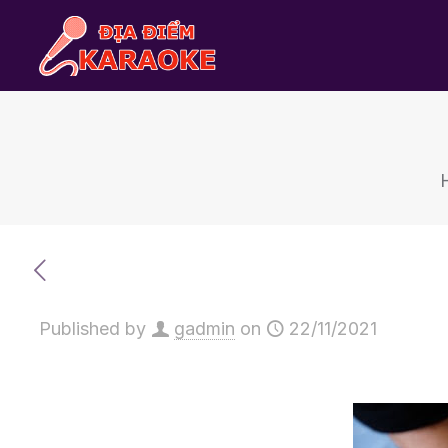
Published by
gadmin
on
22/11/2021