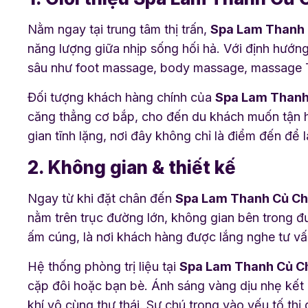
Nằm ngay tại trung tâm thị trấn,
Spa Lam Thanh 
năng lượng giữa nhịp sống hối hả. Với định hướn
sâu như foot massage, body massage, massage Th
Đối tượng khách hàng chính của
Spa Lam Thanh
căng thẳng cơ bắp, cho đến du khách muốn tận hư
gian tĩnh lặng, nơi đây không chỉ là điểm đến để 
2. Không gian & thiết kế
Ngay từ khi đặt chân đến
Spa Lam Thanh Củ Ch
nằm trên trục đường lớn, không gian bên trong đ
ấm cúng, là nơi khách hàng được lắng nghe tư vấn 
Hệ thống phòng trị liệu tại
Spa Lam Thanh Củ C
cặp đôi hoặc bạn bè. Ánh sáng vàng dịu nhẹ kết
khí vô cùng thư thái. Sự chú trọng vào yếu tố th