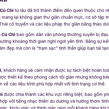
Củ Chi
từ lâu đã trở thành điểm đến quen thuộc cho n
g mang lại không gian thư giãn chuẩn mực, cơ sở tập 
ái cổ truyền và các liệu pháp thư giãn bằng thảo dượ
 Củ Chi
bao gồm dân văn phòng thường xuyên bị đau m
ởng khoảng thời gian nghỉ ngơi yên tĩnh. Bằng sự kế
làm đẹp mà còn là “trạm sạc” tinh thần giúp bạn tái tạ
i
, khách hàng sẽ cảm nhận được sự tách biệt hoàn toàn
ược thiết kế theo phong cách tối giản nhưng không kém
về các liệu trình phù hợp nhất với tình trạng cơ thể.
hi
được chia thành các khu vực riêng biệt, bao gồm p
 hợp với tiếng nhạc thiền du dương và hương thơm tin
ị giác, khứu giác và thính giác giúp mỗi khách hàng kh