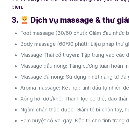
biến.
3.
Dịch vụ massage & thư giã
Foot massage (30/60 phút): Giảm đau nhức bà
Body massage (60/90 phút): Liệu pháp thư gi
Massage Thái cổ truyền: Tập trung vào các đư
Massage dầu nóng: Tăng cường tuần hoàn má
Massage đá nóng: Sử dụng nhiệt năng từ đá g
Aroma massage: Kết hợp tinh dầu tự nhiên để 
Xông hơi ướt/khô: Thanh lọc cơ thể, đào thải 
Ngâm chân thảo dược: Giảm tê bì chân tay, hỗ
Bấm huyệt cổ vai gáy: Đặc trị cho tình trạng 