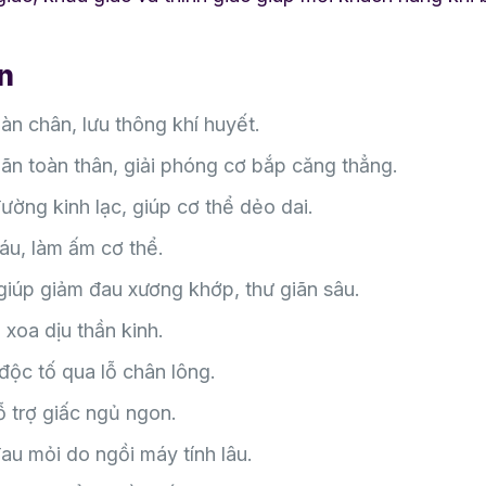
n
n chân, lưu thông khí huyết.
ãn toàn thân, giải phóng cơ bắp căng thẳng.
ờng kinh lạc, giúp cơ thể dẻo dai.
u, làm ấm cơ thể.
iúp giảm đau xương khớp, thư giãn sâu.
xoa dịu thần kinh.
độc tố qua lỗ chân lông.
 trợ giấc ngủ ngon.
đau mỏi do ngồi máy tính lâu.