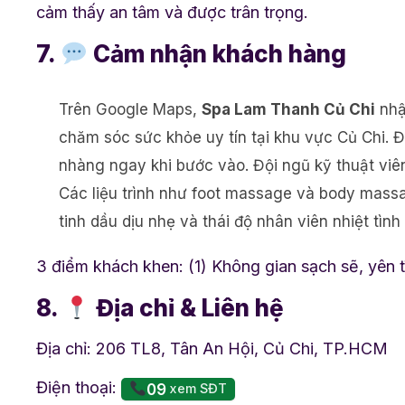
cảm thấy an tâm và được trân trọng.
7.
Cảm nhận khách hàng
Trên Google Maps,
Spa Lam Thanh Củ Chi
nhậ
chăm sóc sức khỏe uy tín tại khu vực Củ Chi. 
nhàng ngay khi bước vào. Đội ngũ kỹ thuật viê
Các liệu trình như foot massage và body massa
tinh dầu dịu nhẹ và thái độ nhân viên nhiệt tìn
3 điểm khách khen: (1) Không gian sạch sẽ, yên t
8.
Địa chỉ & Liên hệ
Địa chỉ: 206 TL8, Tân An Hội, Củ Chi, TP.HCM
Điện thoại:
09
xem SĐT