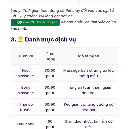
Lưu ý: Thời gian hoạt động có thể thay đổi vào các dịp Lễ,
Tết. Quý khách vui lòng gọi hotline
để cập nhật lịch làm việc chính
08
xem SĐT & sale Shopee
xác nhất.
3.
Danh mục dịch vụ
Thời
Dịch vụ
Mô tả ngắn
lượng
Foot
30/60
Massage bàn chân giúp lưu
Massage
phút
thông máu.
Body
60/90
Thư giãn toàn thân, giảm
Massage
phút
đau cơ.
Thái cổ
60/90
Kéo giãn cơ, tăng cường sự
truyền
phút
dẻo dai.
60
Giảm đau nhức, làm ấm cơ
Dầu nóng
phút
thể.