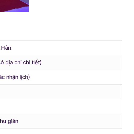
 Hân
 địa chỉ chi tiết)
ác nhận lịch)
thư giãn