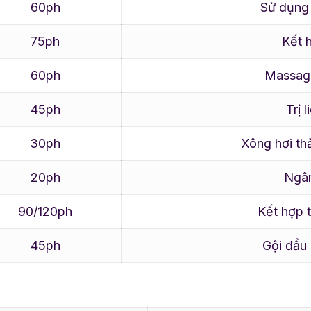
60ph
Sử dụng 
75ph
Kết h
60ph
Massage
45ph
Trị 
30ph
Xông hơi th
20ph
Ngâm
90/120ph
Kết hợp 
45ph
Gội đầu