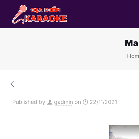
Mas
Hom
Published by
gadmin
on
22/11/2021