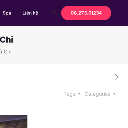
08.273.01234
Spa
Liên hệ
 Chi
ủ Chi
Tags
Categories