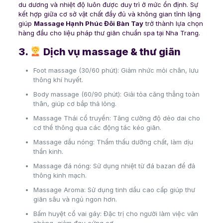
du dương và nhiệt độ luôn được duy trì ở mức ổn định. Sự
kết hợp giữa cơ sở vật chất đầy đủ và không gian tĩnh lặng
giúp
Massage Hạnh Phúc Đôi Bàn Tay
trở thành lựa chọn
hàng đầu cho liệu pháp thư giãn chuẩn spa tại Nha Trang.
3.
Dịch vụ massage & thư giãn
Foot massage (30/60 phút): Giảm nhức mỏi chân, lưu
thông khí huyết.
Body massage (60/90 phút): Giải tỏa căng thẳng toàn
thân, giúp cơ bắp thả lỏng.
Massage Thái cổ truyền: Tăng cường độ dẻo dai cho
cơ thể thông qua các động tác kéo giãn.
Massage dầu nóng: Thẩm thấu dưỡng chất, làm dịu
thần kinh.
Massage đá nóng: Sử dụng nhiệt từ đá bazan để đả
thông kinh mạch.
Massage Aroma: Sử dụng tinh dầu cao cấp giúp thư
giãn sâu và ngủ ngon hơn.
Bấm huyệt cổ vai gáy: Đặc trị cho người làm việc văn
phòng, giảm đau cứng cơ.