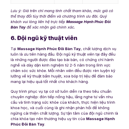
Lưu ý: Giá trên chỉ mang tính chất tham khảo, mức giá có
thể thay đổi tùy thời điểm và chương trình ưu đãi. Quý
khách vui lòng liên hệ trực tiếp
Massage Hạnh Phúc Đôi
Bàn Tay
để xác nhận giá chính xác.
6. Đội ngũ kỹ thuật viên
Tại
Massage Hạnh Phúc Đôi Bàn Tay
, chất lượng dịch vụ
luôn là ưu tiên hàng đầu. Đội ngũ kỹ thuật viên tại đây đều
là những người được đào tạo bài bản, có chứng chỉ hành
nghề và dày dặn kinh nghiệm từ 2-5 năm trong lĩnh vực
chăm sóc sức khỏe. Mỗi nhân viên đều được rèn luyện kỹ
lưỡng về kỹ thuật bấm huyệt, xoa bóp trị liệu để đảm bảo
mang lại hiệu quả tốt nhất cho khách hàng.
Quy trình phục vụ tại cơ sở luôn diễn ra theo tiêu chuẩn
chuyên nghiệp: đón tiếp nồng hậu, lắng nghe tư vấn nhu
cầu và tình trạng sức khỏe của khách, thực hiện liệu trình
khoa học, và cuối cùng là ghi nhận phản hồi để không
ngừng cải thiện chất lượng. Sự tận tâm của đội ngũ chính là
chìa khóa tạo nên thương hiệu uy tín của
Massage Hạnh
Phúc Đôi Bàn Tay
.