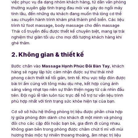
việc phục vụ đa dạng nhóm khách hàng, từ dân văn phòng
thường xuyên gặp tình trạng đau mỏi vai gáy do ngồi máy
tính lâu, đến những du khách đang muốn thả lỏng cơ thể
sau chuyến hành trình khám phá thành phố biển. Các liệu
trình từ foot massage, body massage cho đến massage
Thái cổ truyền đều được thiết kế chuyên biệt, mang lại trải
nghiệm thư giãn tối ưu cho mọi đối tượng khách hàng khi
ghé thăm.
2. Không gian & thiết kế
Bước chân vào
Massage Hạnh Phúc Đôi Bàn Tay
, khách
hàng sẽ ngay lập tức cảm nhận được sự thư thái nhờ
phong cách thiết kế tối giản, tinh tế. Khu vực tiếp đón được
bài trí ấm cúng với tông màu dịu nhẹ, kết hợp cùng ánh
sáng vàng nhạt tạo nên sự thân thiện ngay từ cái nhìn đầu
tiên. Đội ngũ lễ tân luôn túc trực để hỗ trợ tư vấn liệu trình
phù hợp nhất với tình trạng sức khỏe hiện tại của bạn.
Cơ sở sở hữu hệ thống phòng trị liệu được phân chia hợp
lý giữa phòng đơn dành cho khách đi một mình và phòng
đôi cho các cặp đôi hoặc bạn bè, gia đình đi cùng nhau.
Không gian bên trong phòng được chăm chút tỉ mỉ với mùi
hương thảo mộc tự nhiên thoang thoảng, âm nhạc trị liệu