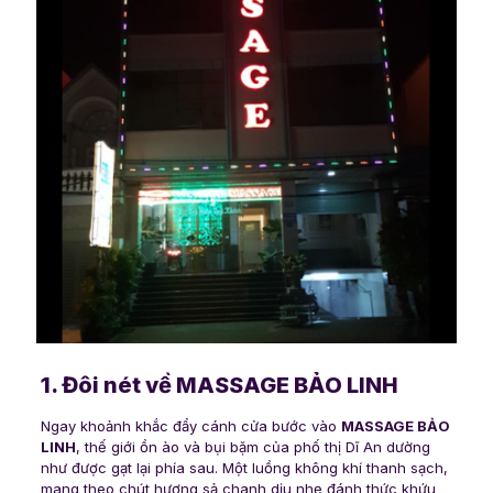
1. Đôi nét về MASSAGE BẢO LINH
Ngay khoảnh khắc đẩy cánh cửa bước vào
MASSAGE BẢO
LINH
, thế giới ồn ào và bụi bặm của phố thị Dĩ An dường
như được gạt lại phía sau. Một luồng không khí thanh sạch,
mang theo chút hương sả chanh dịu nhẹ đánh thức khứu