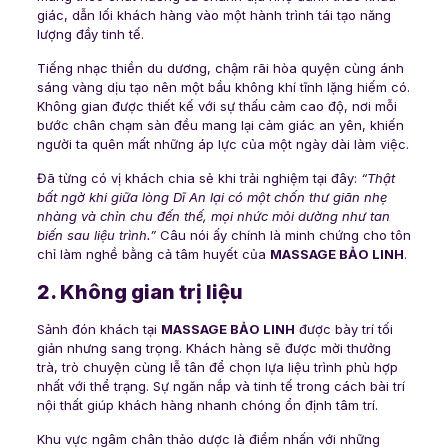
giác, dẫn lối khách hàng vào một hành trình tái tạo năng
lượng đầy tinh tế.
Tiếng nhạc thiền du dương, chậm rãi hòa quyện cùng ánh
sáng vàng dịu tạo nên một bầu không khí tĩnh lặng hiếm có.
Không gian được thiết kế với sự thấu cảm cao độ, nơi mỗi
bước chân chạm sàn đều mang lại cảm giác an yên, khiến
người ta quên mất những áp lực của một ngày dài làm việc.
Đã từng có vị khách chia sẻ khi trải nghiệm tại đây:
“Thật
bất ngờ khi giữa lòng Dĩ An lại có một chốn thư giãn nhẹ
nhàng và chỉn chu đến thế, mọi nhức mỏi dường như tan
biến sau liệu trình.”
Câu nói ấy chính là minh chứng cho tôn
chỉ làm nghề bằng cả tâm huyết của
MASSAGE BẢO LINH
.
2. Không gian trị liệu
Sảnh đón khách tại
MASSAGE BẢO LINH
được bày trí tối
giản nhưng sang trọng. Khách hàng sẽ được mời thưởng
trà, trò chuyện cùng lễ tân để chọn lựa liệu trình phù hợp
nhất với thể trạng. Sự ngăn nắp và tinh tế trong cách bài trí
nội thất giúp khách hàng nhanh chóng ổn định tâm trí.
Khu vực ngâm chân thảo dược là điểm nhấn với những