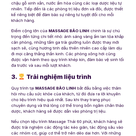
chậu gỗ xinh xắn, nước ấm hòa cùng các loại dược liệu tự
nhiên. Tiếp đến là các phòng trị liệu đơn và đôi, được thiết
kế riêng biệt để đảm bảo sự riêng tư tuyệt đối cho mỗi
khách hàng.
Điểm cộng lớn của
MASSAGE BẢO LINH
chính là sự chú
trọng đến từng chi tiết nhỏ: ánh sáng vàng ấm lan tỏa khắp
căn phòng, những tấm ga trải giường luôn được thay mới
sạch sẽ, cùng hương tinh dầu thiên nhiên cao cấp làm dịu
đi mọi căng thẳng thần kinh. Các phòng xông hơi cũng
được vận hành theo quy trình khép kín, đảm bảo vệ sinh tối
đa trước và sau mỗi lượt khách.
3.
Trải nghiệm liệu trình
Quy trình tại
MASSAGE BẢO LINH
bắt đầu bằng việc thăm
hỏi nhu cầu sức khỏe của khách, từ đó đưa ra lời khuyên
cho liệu trình hiệu quả nhất. Sau khi thay trang phục
chuyên dụng và thả lỏng cơ thể trong bồn ngâm chân thảo
dược, khách hàng sẽ được dẫn vào phòng trị liệu.
Nếu chọn liệu trình Massage Thái 60 phút, khách hàng sẽ
được trải nghiệm các động tác kéo giãn, tác động sâu vào
các nhóm cơ, giúp cơ thể trở nên dẻo dai hơn. Với những