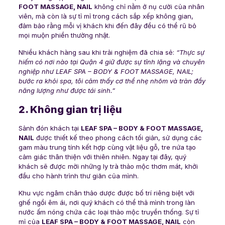
FOOT MASSAGE, NAIL
không chỉ nằm ở nụ cười của nhân
viên, mà còn là sự tỉ mỉ trong cách sắp xếp không gian,
đảm bảo rằng mỗi vị khách khi đến đây đều có thể rũ bỏ
mọi muộn phiền thường nhật.
Nhiều khách hàng sau khi trải nghiệm đã chia sẻ:
“Thực sự
hiếm có nơi nào tại Quận 4 giữ được sự tĩnh lặng và chuyên
nghiệp như LEAF SPA – BODY & FOOT MASSAGE, NAIL;
bước ra khỏi spa, tôi cảm thấy cơ thể nhẹ nhõm và tràn đầy
năng lượng như được tái sinh.”
2. Không gian trị liệu
Sảnh đón khách tại
LEAF SPA – BODY & FOOT MASSAGE,
NAIL
được thiết kế theo phong cách tối giản, sử dụng các
gam màu trung tính kết hợp cùng vật liệu gỗ, tre nứa tạo
cảm giác thân thiện với thiên nhiên. Ngay tại đây, quý
khách sẽ được mời những ly trà thảo mộc thơm mát, khởi
đầu cho hành trình thư giãn của mình.
Khu vực ngâm chân thảo dược được bố trí riêng biệt với
ghế ngồi êm ái, nơi quý khách có thể thả mình trong làn
nước ấm nóng chứa các loại thảo mộc truyền thống. Sự tỉ
mỉ của
LEAF SPA – BODY & FOOT MASSAGE, NAIL
còn