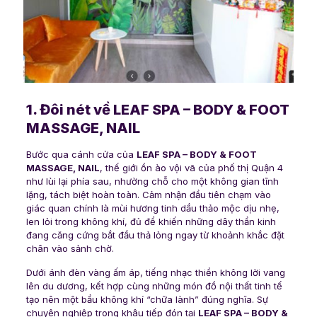
1. Đôi nét về LEAF SPA – BODY & FOOT
MASSAGE, NAIL
Bước qua cánh cửa của
LEAF SPA – BODY & FOOT
MASSAGE, NAIL
, thế giới ồn ào vội vã của phố thị Quận 4
như lùi lại phía sau, nhường chỗ cho một không gian tĩnh
lặng, tách biệt hoàn toàn. Cảm nhận đầu tiên chạm vào
giác quan chính là mùi hương tinh dầu thảo mộc dịu nhẹ,
len lỏi trong không khí, đủ để khiến những dây thần kinh
đang căng cứng bắt đầu thả lỏng ngay từ khoảnh khắc đặt
chân vào sảnh chờ.
Dưới ánh đèn vàng ấm áp, tiếng nhạc thiền không lời vang
lên du dương, kết hợp cùng những món đồ nội thất tinh tế
tạo nên một bầu không khí “chữa lành” đúng nghĩa. Sự
chuyên nghiệp trong khâu tiếp đón tại
LEAF SPA – BODY &