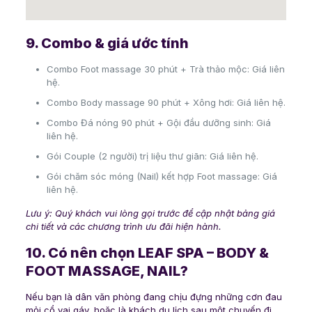
9. Combo & giá ước tính
Combo Foot massage 30 phút + Trà thảo mộc: Giá liên
hệ.
Combo Body massage 90 phút + Xông hơi: Giá liên hệ.
Combo Đá nóng 90 phút + Gội đầu dưỡng sinh: Giá
liên hệ.
Gói Couple (2 người) trị liệu thư giãn: Giá liên hệ.
Gói chăm sóc móng (Nail) kết hợp Foot massage: Giá
liên hệ.
Lưu ý: Quý khách vui lòng gọi trước để cập nhật bảng giá
chi tiết và các chương trình ưu đãi hiện hành.
10. Có nên chọn LEAF SPA – BODY &
FOOT MASSAGE, NAIL?
Nếu bạn là dân văn phòng đang chịu đựng những cơn đau
mỏi cổ vai gáy, hoặc là khách du lịch sau một chuyến đi