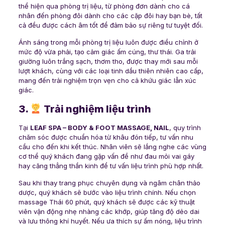
thể hiện qua phòng trị liệu, từ phòng đơn dành cho cá
nhân đến phòng đôi dành cho các cặp đôi hay bạn bè, tất
cả đều được cách âm tốt để đảm bảo sự riêng tư tuyệt đối.
Ánh sáng trong mỗi phòng trị liệu luôn được điều chỉnh ở
mức độ vừa phải, tạo cảm giác ấm cúng, thư thái. Ga trải
giường luôn trắng sạch, thơm tho, được thay mới sau mỗi
lượt khách, cùng với các loại tinh dầu thiên nhiên cao cấp,
mang đến trải nghiệm trọn vẹn cho cả khứu giác lẫn xúc
giác.
3.
Trải nghiệm liệu trình
Tại
LEAF SPA – BODY & FOOT MASSAGE, NAIL
, quy trình
chăm sóc được chuẩn hóa từ khâu đón tiếp, tư vấn nhu
cầu cho đến khi kết thúc. Nhân viên sẽ lắng nghe các vùng
cơ thể quý khách đang gặp vấn đề như đau mỏi vai gáy
hay căng thẳng thần kinh để tư vấn liệu trình phù hợp nhất.
Sau khi thay trang phục chuyên dụng và ngâm chân thảo
dược, quý khách sẽ bước vào liệu trình chính. Nếu chọn
massage Thái 60 phút, quý khách sẽ được các kỹ thuật
viên vận động nhẹ nhàng các khớp, giúp tăng độ dẻo dai
và lưu thông khí huyết. Nếu ưa thích sự ấm nóng, liệu trình