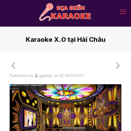
Karaoke X.O tại Hải Châu
Published by
gadmin
on
29/11/2021