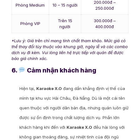
200.000đ –
Phòng Medium
10 – 15 người
250.000đ
Trên 15
300.000đ –
Phòng VIP
người
400.000đ
*Lưu ý: Giá trên chỉ mang tính chất tham khảo. Mức giá có
thể thay đổi tùy thuộc vào khung giờ, ngày lễ và các combo
dịch vụ đi kèm. Vui lòng liên hệ trực tiếp với quán để được
báo giá chính xác.
6.
Cảm nhận khách hàng
Hiện tại,
Karaoke X.O
đang dần khẳng định vị thế của
mình tại khu vực Hải Châu, Đà Nẵng. Dù là một cái tên
quen thuộc với người dân bản địa, nhưng quán luôn giữ
được sự ổn định trong chất lượng dịch vụ. Phần lớn
khách hàng khi đến với
Karaoke X.O
đều hài lòng với
không gian thoáng đãng, sự nhiệt tình của đội ngũ