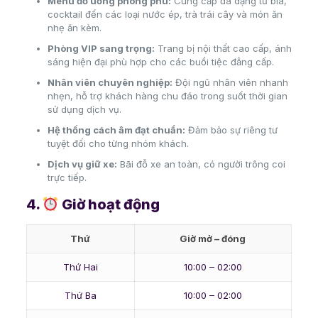
Menu đồ uống phong phú:
Cung cấp đa dạng từ bia,
cocktail đến các loại nước ép, trà trái cây và món ăn
nhẹ ăn kèm.
Phòng VIP sang trọng:
Trang bị nội thất cao cấp, ánh
sáng hiện đại phù hợp cho các buổi tiệc đẳng cấp.
Nhân viên chuyên nghiệp:
Đội ngũ nhân viên nhanh
nhẹn, hỗ trợ khách hàng chu đáo trong suốt thời gian
sử dụng dịch vụ.
Hệ thống cách âm đạt chuẩn:
Đảm bảo sự riêng tư
tuyệt đối cho từng nhóm khách.
Dịch vụ giữ xe:
Bãi đỗ xe an toàn, có người trông coi
trực tiếp.
4.
Giờ hoạt động
Thứ
Giờ mở – đóng
Thứ Hai
10:00 – 02:00
Thứ Ba
10:00 – 02:00