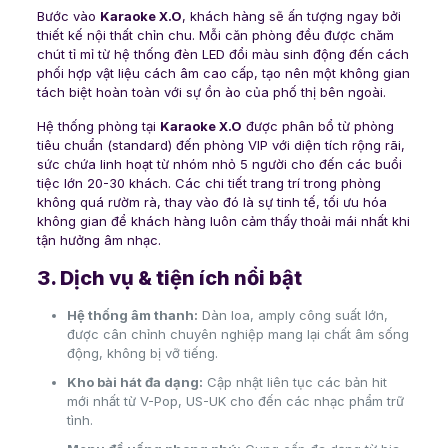
Bước vào
Karaoke X.O
, khách hàng sẽ ấn tượng ngay bởi
thiết kế nội thất chỉn chu. Mỗi căn phòng đều được chăm
chút tỉ mỉ từ hệ thống đèn LED đổi màu sinh động đến cách
phối hợp vật liệu cách âm cao cấp, tạo nên một không gian
tách biệt hoàn toàn với sự ồn ào của phố thị bên ngoài.
Hệ thống phòng tại
Karaoke X.O
được phân bổ từ phòng
tiêu chuẩn (standard) đến phòng VIP với diện tích rộng rãi,
sức chứa linh hoạt từ nhóm nhỏ 5 người cho đến các buổi
tiệc lớn 20-30 khách. Các chi tiết trang trí trong phòng
không quá rườm rà, thay vào đó là sự tinh tế, tối ưu hóa
không gian để khách hàng luôn cảm thấy thoải mái nhất khi
tận hưởng âm nhạc.
3. Dịch vụ & tiện ích nổi bật
Hệ thống âm thanh:
Dàn loa, amply công suất lớn,
được cân chỉnh chuyên nghiệp mang lại chất âm sống
động, không bị vỡ tiếng.
Kho bài hát đa dạng:
Cập nhật liên tục các bản hit
mới nhất từ V-Pop, US-UK cho đến các nhạc phẩm trữ
tình.