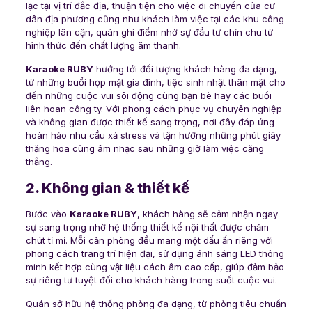
lạc tại vị trí đắc địa, thuận tiện cho việc di chuyển của cư
dân địa phương cũng như khách làm việc tại các khu công
nghiệp lân cận, quán ghi điểm nhờ sự đầu tư chỉn chu từ
hình thức đến chất lượng âm thanh.
Karaoke RUBY
hướng tới đối tượng khách hàng đa dạng,
từ những buổi họp mặt gia đình, tiệc sinh nhật thân mật cho
đến những cuộc vui sôi động cùng bạn bè hay các buổi
liên hoan công ty. Với phong cách phục vụ chuyên nghiệp
và không gian được thiết kế sang trọng, nơi đây đáp ứng
hoàn hảo nhu cầu xả stress và tận hưởng những phút giây
thăng hoa cùng âm nhạc sau những giờ làm việc căng
thẳng.
2. Không gian & thiết kế
Bước vào
Karaoke RUBY
, khách hàng sẽ cảm nhận ngay
sự sang trọng nhờ hệ thống thiết kế nội thất được chăm
chút tỉ mỉ. Mỗi căn phòng đều mang một dấu ấn riêng với
phong cách trang trí hiện đại, sử dụng ánh sáng LED thông
minh kết hợp cùng vật liệu cách âm cao cấp, giúp đảm bảo
sự riêng tư tuyệt đối cho khách hàng trong suốt cuộc vui.
Quán sở hữu hệ thống phòng đa dạng, từ phòng tiêu chuẩn