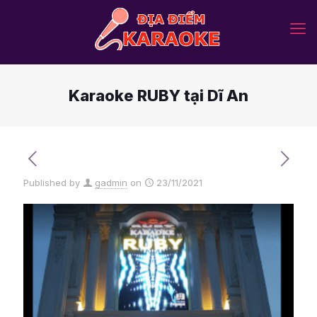
Karaoke RUBY tại Dĩ An
Published by
gadmin
on
23/11/2021