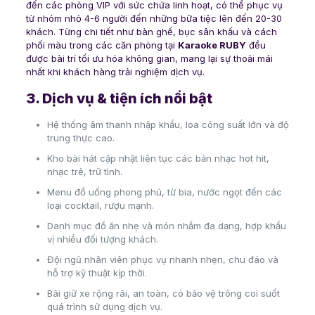
đến các phòng VIP với sức chứa linh hoạt, có thể phục vụ
từ nhóm nhỏ 4-6 người đến những bữa tiệc lên đến 20-30
khách. Từng chi tiết như bàn ghế, bục sân khấu và cách
phối màu trong các căn phòng tại
Karaoke RUBY
đều
được bài trí tối ưu hóa không gian, mang lại sự thoải mái
nhất khi khách hàng trải nghiệm dịch vụ.
3. Dịch vụ & tiện ích nổi bật
Hệ thống âm thanh nhập khẩu, loa công suất lớn và độ
trung thực cao.
Kho bài hát cập nhật liên tục các bản nhạc hot hit,
nhạc trẻ, trữ tình.
Menu đồ uống phong phú, từ bia, nước ngọt đến các
loại cocktail, rượu mạnh.
Danh mục đồ ăn nhẹ và món nhắm đa dạng, hợp khẩu
vị nhiều đối tượng khách.
Đội ngũ nhân viên phục vụ nhanh nhẹn, chu đáo và
hỗ trợ kỹ thuật kịp thời.
Bãi giữ xe rộng rãi, an toàn, có bảo vệ trông coi suốt
quá trình sử dụng dịch vụ.