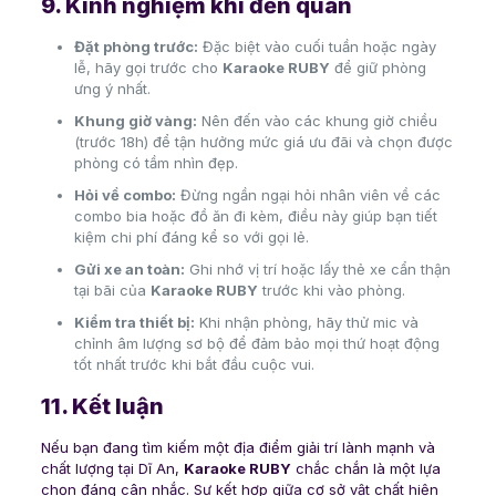
9. Kinh nghiệm khi đến quán
Đặt phòng trước:
Đặc biệt vào cuối tuần hoặc ngày
lễ, hãy gọi trước cho
Karaoke RUBY
để giữ phòng
ưng ý nhất.
Khung giờ vàng:
Nên đến vào các khung giờ chiều
(trước 18h) để tận hưởng mức giá ưu đãi và chọn được
phòng có tầm nhìn đẹp.
Hỏi về combo:
Đừng ngần ngại hỏi nhân viên về các
combo bia hoặc đồ ăn đi kèm, điều này giúp bạn tiết
kiệm chi phí đáng kể so với gọi lẻ.
Gửi xe an toàn:
Ghi nhớ vị trí hoặc lấy thẻ xe cẩn thận
tại bãi của
Karaoke RUBY
trước khi vào phòng.
Kiểm tra thiết bị:
Khi nhận phòng, hãy thử mic và
chỉnh âm lượng sơ bộ để đảm bảo mọi thứ hoạt động
tốt nhất trước khi bắt đầu cuộc vui.
11. Kết luận
Nếu bạn đang tìm kiếm một địa điểm giải trí lành mạnh và
chất lượng tại Dĩ An,
Karaoke RUBY
chắc chắn là một lựa
chọn đáng cân nhắc. Sự kết hợp giữa cơ sở vật chất hiện