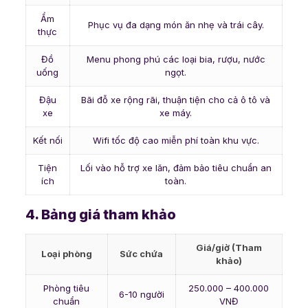
Ẩm
Phục vụ đa dạng món ăn nhẹ và trái cây.
thực
Đồ
Menu phong phú các loại bia, rượu, nước
uống
ngọt.
Đậu
Bãi đỗ xe rộng rãi, thuận tiện cho cả ô tô và
xe
xe máy.
Kết nối
Wifi tốc độ cao miễn phí toàn khu vực.
Tiện
Lối vào hỗ trợ xe lăn, đảm bảo tiêu chuẩn an
ích
toàn.
4. Bảng giá tham khảo
Giá/giờ (Tham
Loại phòng
Sức chứa
khảo)
Phòng tiêu
250.000 – 400.000
6-10 người
chuẩn
VNĐ