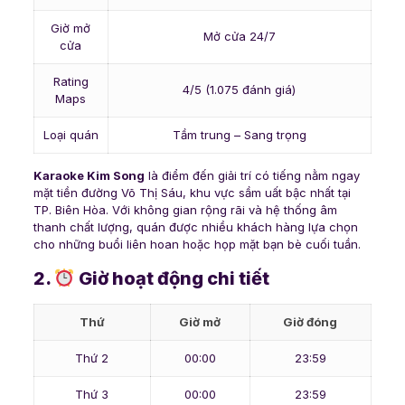
Giờ mở
Mở cửa 24/7
cửa
Rating
4/5 (1.075 đánh giá)
Maps
Loại quán
Tầm trung – Sang trọng
Karaoke Kim Song
là điểm đến giải trí có tiếng nằm ngay
mặt tiền đường Võ Thị Sáu, khu vực sầm uất bậc nhất tại
TP. Biên Hòa. Với không gian rộng rãi và hệ thống âm
thanh chất lượng, quán được nhiều khách hàng lựa chọn
cho những buổi liên hoan hoặc họp mặt bạn bè cuối tuần.
2.
Giờ hoạt động chi tiết
Thứ
Giờ mở
Giờ đóng
Thứ 2
00:00
23:59
Thứ 3
00:00
23:59