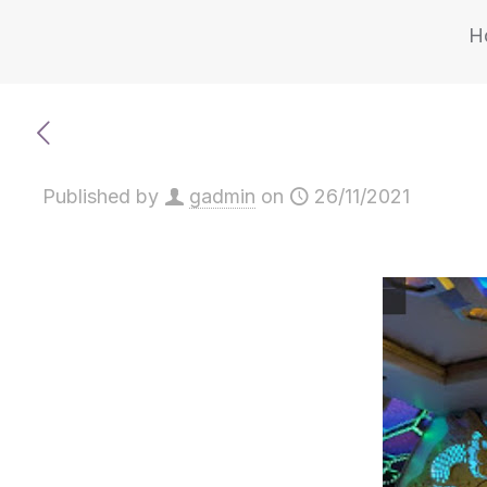
H
Published by
gadmin
on
26/11/2021