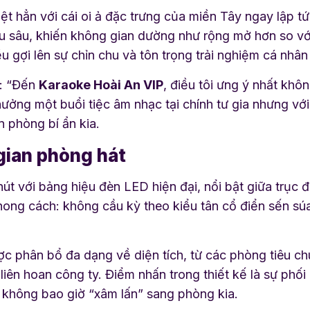
ệt hẳn với cái oi ả đặc trưng của miền Tây ngay lập t
u sâu, khiến không gian dường như rộng mở hơn so với 
u gợi lên sự chỉn chu và tôn trọng trải nghiệm cá nhân
ẻ: “Đến
Karaoke Hoài An VIP
, điều tôi ưng ý nhất khôn
ởng một buổi tiệc âm nhạc tại chính tư gia nhưng với 
 phòng bí ẩn kia.
gian phòng hát
t với bảng hiệu đèn LED hiện đại, nổi bật giữa trục
ong cách: không cầu kỳ theo kiểu tân cổ điển sến súa, 
c phân bổ đa dạng về diện tích, từ các phòng tiêu 
iên hoan công ty. Điểm nhấn trong thiết kế là sự phối
không bao giờ “xâm lấn” sang phòng kia.