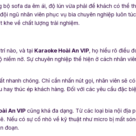
g bộ sofa da êm ái, độ lún vừa phải để khách có thể t
g đội ngũ nhân viên phục vụ bia chuyên nghiệp luôn túc
 khe về chất lượng trải nghiệm.
rí nào, và tại
Karaoke Hoài An VIP
, họ hiểu rõ điều 
 độ niềm nở. Sự chuyên nghiệp thể hiện ở cách nhân vi
rất nhanh chóng. Chỉ cần nhấn nút gọi, nhân viên sẽ có 
 hay thúc ép khách hàng. Đối với các yêu cầu đặc biệt
ài An VIP
cũng khá đa dạng. Từ các loại bia nội địa 
sẽ. Nếu có sự cố nhỏ về kỹ thuật như micro bị mất són
án đoạn.