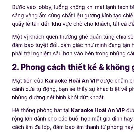
Bước vào lobby, luồng không khí mát lạnh tách bi
sáng vàng ấm cùng chất liệu gương kính tạo chiề
quầy lễ tân đến khu vực chờ cho khách, tất cả đề
Một vị khách quen thường ghé quán từng chia s
đảm bảo tuyệt đối, cảm giác như mình đang tận hư
phải trải nghiệm sâu hơn vào bên trong những căn
2. Phong cách thiết kế & không 
Mặt tiền của
Karaoke Hoài An VIP
được chăm chú
cánh cửa tự động, bạn sẽ thấy sự khác biệt về ph
những đường nét hình khối dứt khoát.
Hệ thống phòng hát tại
Karaoke Hoài An VIP
đượ
rộng lớn dành cho các buổi họp mặt gia đình hay l
cách âm đa lớp, đảm bảo âm thanh từ phòng này 