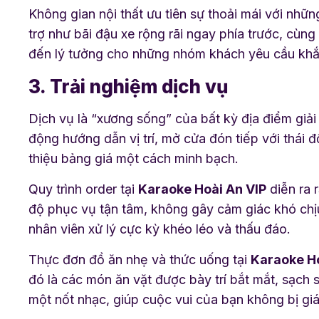
Không gian nội thất ưu tiên sự thoải mái với nhữn
trợ như bãi đậu xe rộng rãi ngay phía trước, cùn
đến lý tưởng cho những nhóm khách yêu cầu khắt
3. Trải nghiệm dịch vụ
Dịch vụ là “xương sống” của bất kỳ địa điểm giải t
động hướng dẫn vị trí, mở cửa đón tiếp với thái
thiệu bảng giá một cách minh bạch.
Quy trình order tại
Karaoke Hoài An VIP
diễn ra 
độ phục vụ tận tâm, không gây cảm giác khó chịu
nhân viên xử lý cực kỳ khéo léo và thấu đáo.
Thực đơn đồ ăn nhẹ và thức uống tại
Karaoke Ho
đó là các món ăn vặt được bày trí bắt mắt, sạch 
một nốt nhạc, giúp cuộc vui của bạn không bị gi