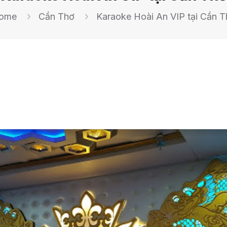
ome
Cần Thơ
Karaoke Hoài An VIP tại Cần T