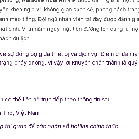
a phương,
Karaoke Hoài An VIP
được đánh giá là một tr
ên khen ngợi về không gian sạch sẽ, phong cách trang 
thanh méo tiếng. Đội ngũ nhân viên tại đây được đánh giá
át sinh. Vị trí nằm ngay mặt tiền đường lớn cũng là mộ
ách du lịch.
ề sự đồng bộ giữa thiết bị và dịch vụ. Điểm chưa mạn
 trạng cháy phòng, vì vậy lời khuyên chân thành là quý
 có thể liên hệ trực tiếp theo thông tin sau:
ần Thơ, Việt Nam
ếp tại quán để xác nhận số hotline chính thức.