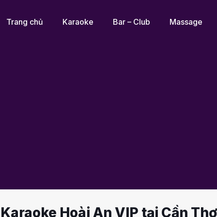
Trang chủ
Karaoke
Bar – Club
Massage
Karaoke Hoài An VIP tại Cần Thơ