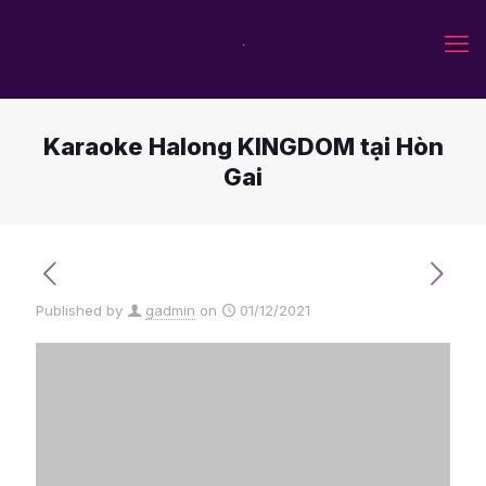
Karaoke Halong KINGDOM tại Hòn
Gai
Published by
gadmin
on
01/12/2021