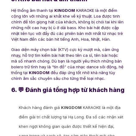
Hệ thống âm thanh tại
KINGDOM
KARAOKE là một điểm
cộng lớn với những ai khắt khe về kỹ thuật. Loa được tinh
chỉnh để tôn giọng hát của khách, không bị chói tai khi lên
những nốt cao hay bị ù ở dải bass. Kho bài hát được cập
nhật liên tục với đầy đủ các phiên bản mới nhất từ nhạc trẻ
Việt Nam đến các bản hit tiếng Anh, Hoa, Nhật, Hàn.
Giao diện máy chọn bài (KTV) cực kỳ mượt mà, cảm ứng
nhạy, hỗ trợ tìm kiếm bài hát theo tên ca sĩ, tên bài hoặc
mã số nhanh chóng. Dù bạn là người yêu thích những bản
bolero trữ tình hay là “tín đồ” của nhạc dance sôi động, hệ
thống tại
KINGDOM
đều đáp ứng tốt nhờ khả năng tùy
chỉnh âm sắc chuyên sâu cho từng thể loại nhạc.
6. 💬 Đánh giá tổng hợp từ khách hàng
Khách hàng đánh giá
KINGDOM
KARAOKE là một địa
điểm giải trí chất lượng tại Hạ Long. Đa số các nhận xét
khen ngợi không gian quán được thiết kế hiện đại,
sang trọng và sạch sẽ, tạo cảm giác thoải mái cho