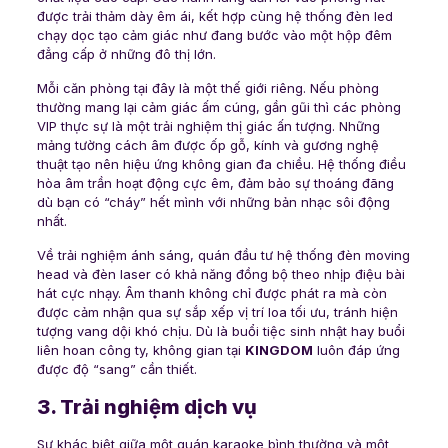
được trải thảm dày êm ái, kết hợp cùng hệ thống đèn led
chạy dọc tạo cảm giác như đang bước vào một hộp đêm
đẳng cấp ở những đô thị lớn.
Mỗi căn phòng tại đây là một thế giới riêng. Nếu phòng
thường mang lại cảm giác ấm cúng, gần gũi thì các phòng
VIP thực sự là một trải nghiệm thị giác ấn tượng. Những
mảng tường cách âm được ốp gỗ, kính và gương nghệ
thuật tạo nên hiệu ứng không gian đa chiều. Hệ thống điều
hòa âm trần hoạt động cực êm, đảm bảo sự thoáng đãng
dù bạn có “cháy” hết mình với những bản nhạc sôi động
nhất.
Về trải nghiệm ánh sáng, quán đầu tư hệ thống đèn moving
head và đèn laser có khả năng đồng bộ theo nhịp điệu bài
hát cực nhạy. Âm thanh không chỉ được phát ra mà còn
được cảm nhận qua sự sắp xếp vị trí loa tối ưu, tránh hiện
tượng vang dội khó chịu. Dù là buổi tiệc sinh nhật hay buổi
liên hoan công ty, không gian tại
KINGDOM
luôn đáp ứng
được độ “sang” cần thiết.
3. Trải nghiệm dịch vụ
Sự khác biệt giữa một quán karaoke bình thường và một