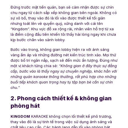
Đứng trước mặt tiền quán, bạn sẽ cảm nhận được sự chỉn
chu ngay từ cách sắp xếp không gian bên ngoài. Không có
sự xô bồ, thay vào đó là lối vào được thiết kế tối giản
nhưng toát lên vẻ quyền quý, xứng danh với cái tên
“Kingdom”. Khu vực đỗ xe rộng rãi, nhân viên hỗ trợ từ xa
là điểm cộng đầu tiên khiến tôi thấy hài lòng ngay khi chưa
kịp bước chân vào sảnh lobby.
Bước vào trong, không gian lobby hiện ra với ánh sáng
vàng ấm áp và những đường nét kiến trúc tinh xảo. Mọi thứ
được bố trí ngăn nắp, sạch sẽ đến mức ấn tượng. Đúng như
một vị khách từng chia sẻ:
“Không gian ở đây thực sự đẳng
cấp, bước vào là thấy ngay sự chuyên nghiệp, khác hẳn với
những quán karaoke thông thường, rất phù hợp cho những
buổi tiếp khách quan trọng hay tụ tập bạn bè cần sự chỉn
chu.”
2. Phong cách thiết kế & không gian
phòng hát
KINGDOM
KARAOKE không chọn lối thiết kế phô trương,
thay vào đó là sự tinh tế trong việc sử dụng ánh sáng và
chất liệu cao cấp. Các hành lang dẫn lối vào phòng hát