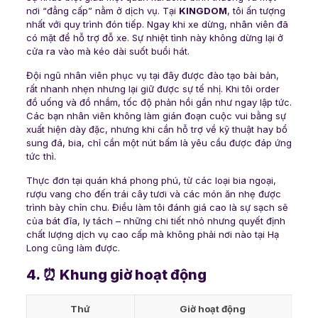
nơi “đẳng cấp” nằm ở dịch vụ. Tại
KINGDOM
, tôi ấn tượng
nhất với quy trình đón tiếp. Ngay khi xe dừng, nhân viên đã
có mặt để hỗ trợ đỗ xe. Sự nhiệt tình này không dừng lại ở
cửa ra vào mà kéo dài suốt buổi hát.
Đội ngũ nhân viên phục vụ tại đây được đào tạo bài bản,
rất nhanh nhẹn nhưng lại giữ được sự tế nhị. Khi tôi order
đồ uống và đồ nhắm, tốc độ phản hồi gần như ngay lập tức.
Các bạn nhân viên không làm gián đoạn cuộc vui bằng sự
xuất hiện dày đặc, nhưng khi cần hỗ trợ về kỹ thuật hay bổ
sung đá, bia, chỉ cần một nút bấm là yêu cầu được đáp ứng
tức thì.
Thực đơn tại quán khá phong phú, từ các loại bia ngoại,
rượu vang cho đến trái cây tươi và các món ăn nhẹ được
trình bày chỉn chu. Điều làm tôi đánh giá cao là sự sạch sẽ
của bát đĩa, ly tách – những chi tiết nhỏ nhưng quyết định
chất lượng dịch vụ cao cấp mà không phải nơi nào tại Hạ
Long cũng làm được.
4. ⏰ Khung giờ hoạt động
Thứ
Giờ hoạt động