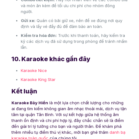
và món ăn kèm để tối ưu chi phí cho nhóm đông
người.
Gửi xe:
Quán có bãi giữ xe, nên để xe đúng nơi quy
định và lấy vé đầy đủ để đảm bảo an toàn.
Kiểm tra hóa đơn:
Trước khi thanh toán, hãy kiểm tra
kỹ các dịch vụ đã sử dụng trong phòng để tránh nhầm
lẫn.
10. Karaoke khác gần đây
Karaoke Nice
Karaoke King Star
Kết luận
Karaoke Bảy Hiền
là một lựa chọn chất lượng cho những
ai đang tìm kiếm không gian âm nhạc thoải mái, dịch vụ tận
tâm tại quận Tân Bình. Với sự kết hợp giữa hệ thống âm
thanh ổn định và chi phí hợp lý, đây chắc chắn sẽ là điểm
đến giải trí lý tưởng cho bạn và người thân. Để khám phá
thêm nhiều tụ điểm thú vị khác, mời bạn ghé thăm
danh bạ
karaoke toàn quốc
của chúng tôi.