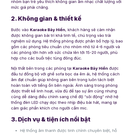
nhóm bạn trẻ yêu thích không gian âm nhạc chất lượng với
mức giá phải chăng.
2. Không gian & thiết kế
Bước vào
Karaoke Bảy Hiền
, khách hàng sẽ cảm nhận
được không gian bài trí khá tinh tế, chú trọng vào trải
nghiệm sử dụng. Hệ thống phòng được phân bổ hợp lý, bao
gồm các phòng tiêu chuẩn cho nhóm nhỏ từ 4-6 người và
các phòng lớn hơn với sức chứa lên tới 15-20 người, phù
hợp cho các buổi tiệc tùng đông đúc.
Nội thất bên trong các phòng tại
Karaoke Bảy Hiền
được
đầu tư đồng bộ với ghế sofa bọc da êm ái, hệ thống cách
âm đạt chuẩn giúp không gian bên trong luôn tách biệt
hoàn toàn với tiếng ồn bên ngoài. Ánh sáng trong phòng
được thiết kế linh hoạt, vừa đủ để tạo sự ấm cúng nhưng
cũng dễ dàng điều chỉnh sang chế độ “sôi động” nhờ hệ
thống đèn LED chạy dọc theo nhịp điệu bài hát, mang lại
cảm giác phấn khích cho người cầm mic.
3. Dịch vụ & tiện ích nổi bật
Hệ thống âm thanh được tinh chỉnh chuyên biệt, hỗ