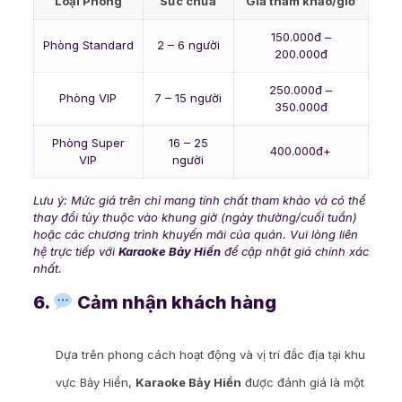
Loại Phòng
Sức chứa
Giá tham khảo/giờ
150.000đ –
Phòng Standard
2 – 6 người
200.000đ
250.000đ –
Phòng VIP
7 – 15 người
350.000đ
Phòng Super
16 – 25
400.000đ+
VIP
người
Lưu ý: Mức giá trên chỉ mang tính chất tham khảo và có thể
thay đổi tùy thuộc vào khung giờ (ngày thường/cuối tuần)
hoặc các chương trình khuyến mãi của quán. Vui lòng liên
hệ trực tiếp với
Karaoke Bảy Hiền
để cập nhật giá chính xác
nhất.
6.
Cảm nhận khách hàng
Dựa trên phong cách hoạt động và vị trí đắc địa tại khu
vực Bảy Hiền,
Karaoke Bảy Hiền
được đánh giá là một