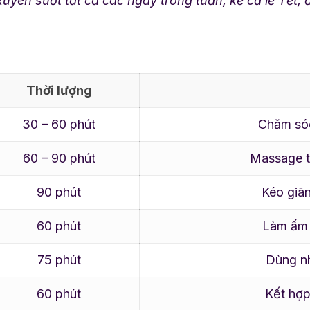
uyên suốt tất cả các ngày trong tuần, kể cả lễ Tết
Thời lượng
30 – 60 phút
Chăm sóc
60 – 90 phút
Massage t
90 phút
Kéo giãn
60 phút
Làm ấm 
75 phút
Dùng nh
60 phút
Kết hợp 