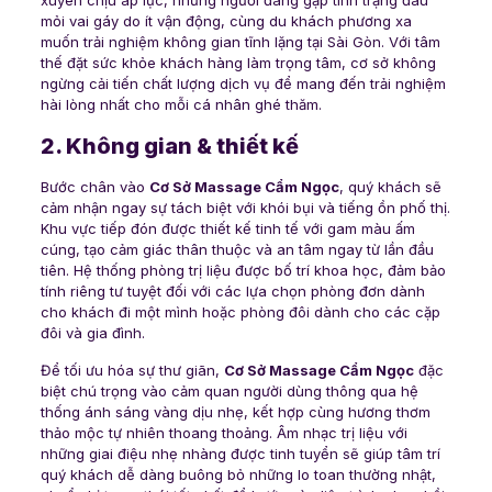
mỏi vai gáy do ít vận động, cùng du khách phương xa
muốn trải nghiệm không gian tĩnh lặng tại Sài Gòn. Với tâm
thế đặt sức khỏe khách hàng làm trọng tâm, cơ sở không
ngừng cải tiến chất lượng dịch vụ để mang đến trải nghiệm
hài lòng nhất cho mỗi cá nhân ghé thăm.
2. Không gian & thiết kế
Bước chân vào
Cơ Sở Massage Cẩm Ngọc
, quý khách sẽ
cảm nhận ngay sự tách biệt với khói bụi và tiếng ồn phố thị.
Khu vực tiếp đón được thiết kế tinh tế với gam màu ấm
cúng, tạo cảm giác thân thuộc và an tâm ngay từ lần đầu
tiên. Hệ thống phòng trị liệu được bố trí khoa học, đảm bảo
tính riêng tư tuyệt đối với các lựa chọn phòng đơn dành
cho khách đi một mình hoặc phòng đôi dành cho các cặp
đôi và gia đình.
Để tối ưu hóa sự thư giãn,
Cơ Sở Massage Cẩm Ngọc
đặc
biệt chú trọng vào cảm quan người dùng thông qua hệ
thống ánh sáng vàng dịu nhẹ, kết hợp cùng hương thơm
thảo mộc tự nhiên thoang thoảng. Âm nhạc trị liệu với
những giai điệu nhẹ nhàng được tinh tuyển sẽ giúp tâm trí
quý khách dễ dàng buông bỏ những lo toan thường nhật,