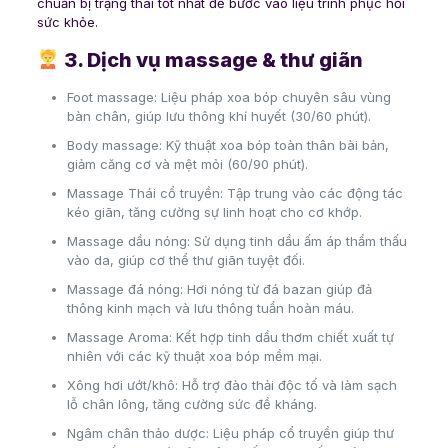
chuẩn bị trạng thái tốt nhất để bước vào liệu trình phục hồi
sức khỏe.
3. Dịch vụ massage & thư giãn
Foot massage: Liệu pháp xoa bóp chuyên sâu vùng
bàn chân, giúp lưu thông khí huyết (30/60 phút).
Body massage: Kỹ thuật xoa bóp toàn thân bài bản,
giảm căng cơ và mệt mỏi (60/90 phút).
Massage Thái cổ truyền: Tập trung vào các động tác
kéo giãn, tăng cường sự linh hoạt cho cơ khớp.
Massage dầu nóng: Sử dụng tinh dầu ấm áp thẩm thấu
vào da, giúp cơ thể thư giãn tuyệt đối.
Massage đá nóng: Hơi nóng từ đá bazan giúp đả
thông kinh mạch và lưu thông tuần hoàn máu.
Massage Aroma: Kết hợp tinh dầu thơm chiết xuất tự
nhiên với các kỹ thuật xoa bóp mềm mại.
Xông hơi ướt/khô: Hỗ trợ đào thải độc tố và làm sạch
lỗ chân lông, tăng cường sức đề kháng.
Ngâm chân thảo dược: Liệu pháp cổ truyền giúp thư